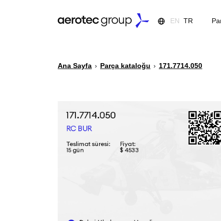
EN
TR
Pa
Ana Sayfa
›
Parça kataloğu
›
171.7714.050