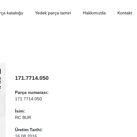
rça kataloğu
Yedek parça tamiri
Hakkımızda
Kontakt
171.7714.050
Parça numarası:
171.7714.050
İsim:
RC BUR
Üretim Tarihi:
16.08.2016