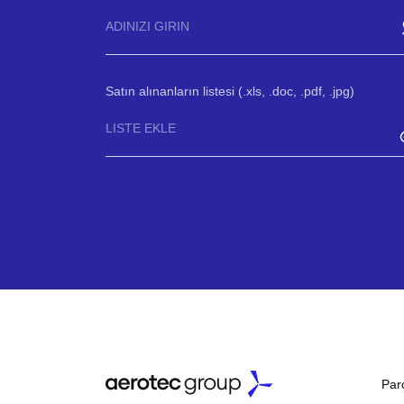
Satın alınanların listesi (.xls, .doc, .pdf, .jpg)
LISTE EKLE
Par