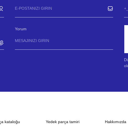
Yorum
Dü
ol
ça kataloğu
Yedek parça tamiri
Hakkımızda