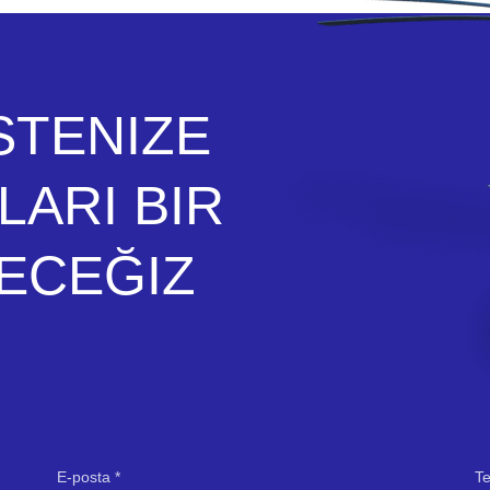
STENIZE
ARI BIR
ECEĞIZ
E-posta
T