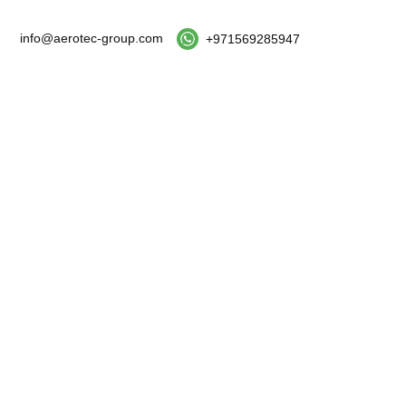
info@aerotec-group.com
+971569285947