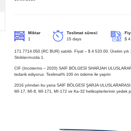
Miktar
Teslimat süresi:
Fiy
1
15 days
$
4
171.7714.050 (RC BUR) satıldı. Fiyat –
$
4 533.00
. Üretim yılı
Stoklarımızda 1.
CIF (Incoterms – 2020) SAİF BÖLGESİ SHARJAH ULUSLAR
tedarik ediyoruz. Teslimat% 100 ön ödeme ile yapılır.
2016 yılından bu yana SAİF BÖLGESİ ŞARJA ULUSLARARASI
Mİ-17, Mİ-8, Mİ-171, Mİ-172 ve Ka-32 helikopterlerinin yedek pa