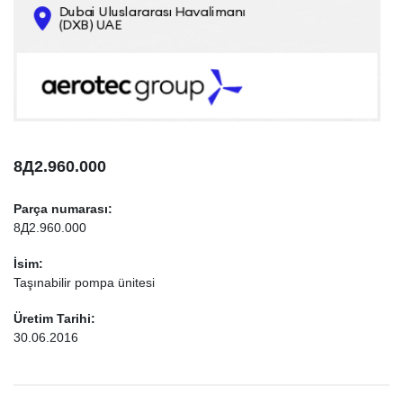
KONTAKT
INFO@AEROTEC-GROUP.COM
+971569285947
8Д2.960.000
Parça numarası:
8Д2.960.000
İsim:
Taşınabilir pompa ünitesi
Üretim Tarihi:
30.06.2016