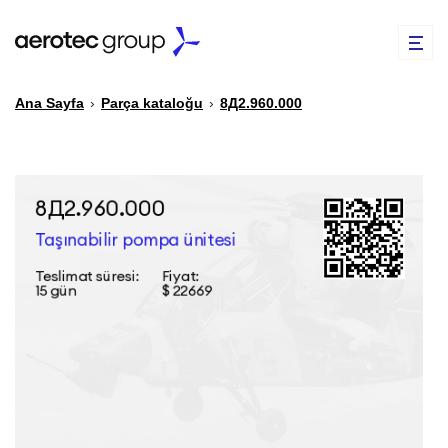
Ana Sayfa
›
Parça kataloğu
›
8Д2.960.000
EN
TR
PARÇA KATALOĞU
YEDEK PARÇA TAMIRI
HAKKIMIZDA